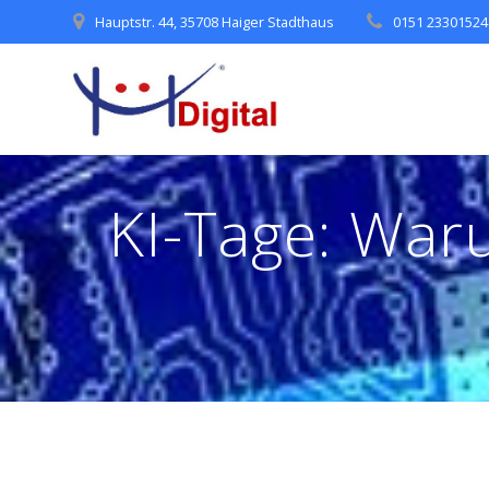
Skip
Hauptstr. 44, 35708 Haiger Stadthaus
0151 23301524
to
content
KI-Tage: Wa