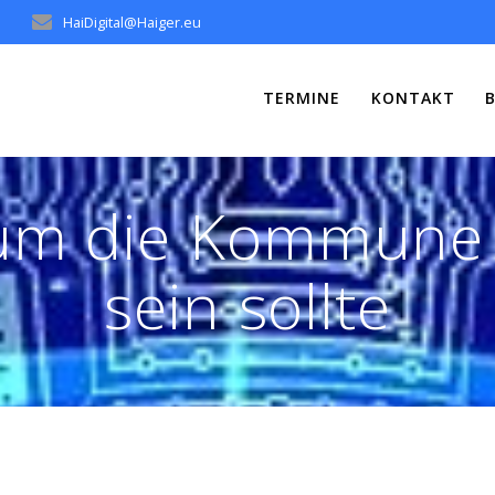
HaiDigital@Haiger.eu
TERMINE
KONTAKT
rum die Kommune
sein sollte