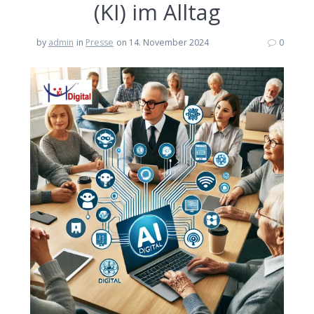
(KI) im Alltag
by
admin
in
Presse
on 14. November 2024
0